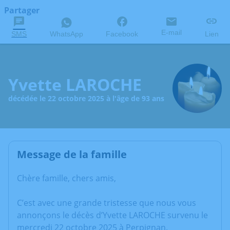
Partager
E-mail
SMS
WhatsApp
Facebook
Lien
Yvette LAROCHE
décédée le 22 octobre 2025 à l'âge de 93 ans
Message de la famille
Chère famille, chers amis,
C’est avec une grande tristesse que nous vous
annonçons le décès d’Yvette LAROCHE survenu le
mercredi 22 octobre 2025 à Perpignan.