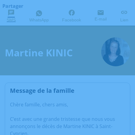
Partager
E-mail
SMS
WhatsApp
Facebook
Lien
Martine KINIC
Message de la famille
Chère famille, chers amis,
C’est avec une grande tristesse que nous vous
annonçons le décès de Martine KINIC à Saint-
Cyprien.