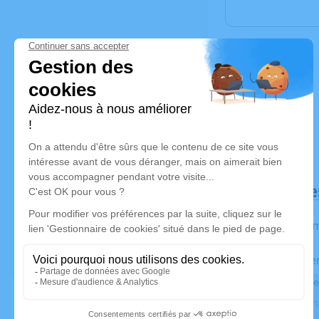
Déroulé de
Les infor
Activez une ale
Recevoir une ale