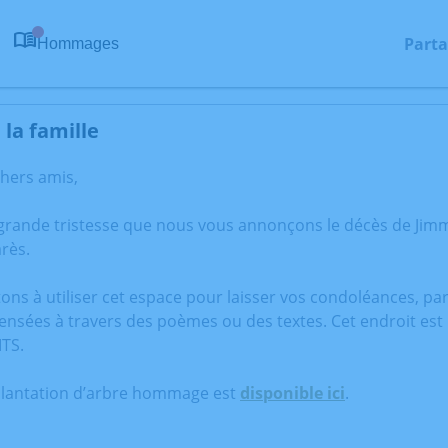
Parta
Hommages
0
la famille
chers amis,
 grande tristesse que nous vous annonçons le décès de J
rès.
tons à utiliser cet espace pour laisser vos condoléances, p
ensées à travers des poèmes ou des textes. Cet endroit est
TS.
plantation d’arbre hommage est
disponible ici
.