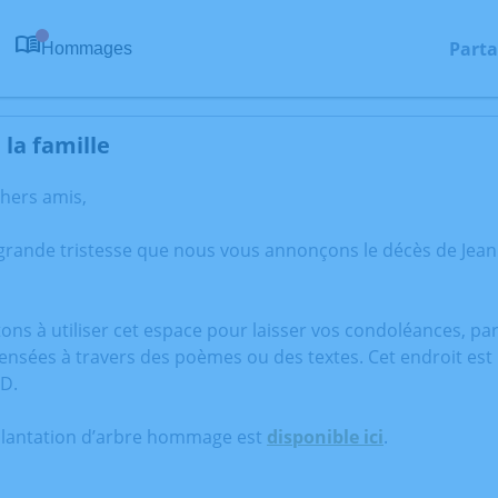
Parta
Hommages
0
la famille
chers amis,
 grande tristesse que nous vous annonçons le décès de Jea
tons à utiliser cet espace pour laisser vos condoléances, p
ensées à travers des poèmes ou des textes. Cet endroit est
D.
plantation d’arbre hommage est
disponible ici
.